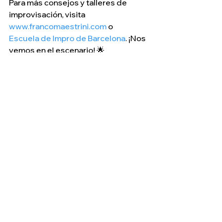
Para más consejos y talleres de 
improvisación, visita 
www.francomaestrini.com
 o 
Escuela de Impro de Barcelona
. ¡Nos 
vemos en el escenario! 🌟
Improjuegos
Ver todo
Entradas relacionadas