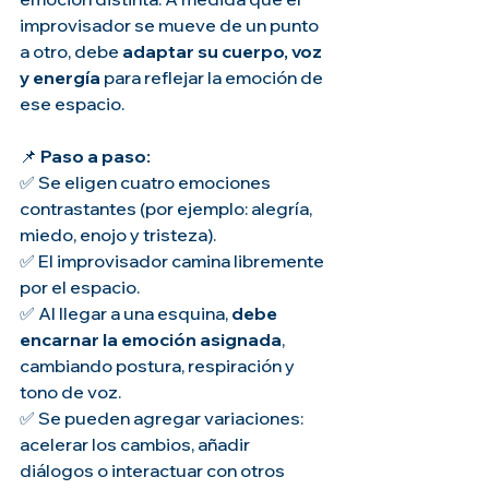
improvisador se mueve de un punto 
a otro, debe 
adaptar su cuerpo, voz 
y energía
 para reflejar la emoción de 
ese espacio.
📌 
Paso a paso:
✅ Se eligen cuatro emociones 
contrastantes (por ejemplo: alegría, 
miedo, enojo y tristeza).
✅ El improvisador camina libremente 
por el espacio.
✅ Al llegar a una esquina, 
debe 
encarnar la emoción asignada
, 
cambiando postura, respiración y 
tono de voz.
✅ Se pueden agregar variaciones: 
acelerar los cambios, añadir 
diálogos o interactuar con otros 