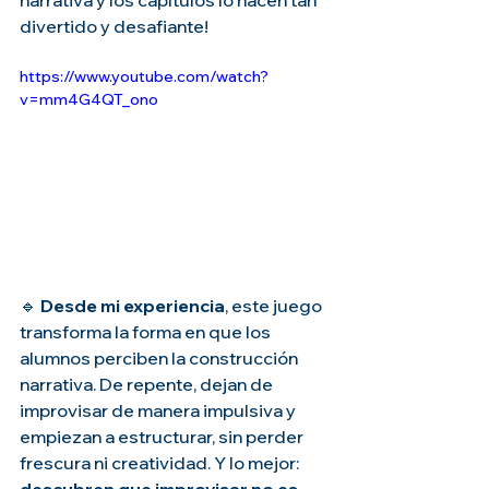
narrativa
 y los capítulos lo hacen tan 
divertido y desafiante!
https://www.youtube.com/watch?
v=mm4G4QT_ono
🔹 
Desde mi experiencia
, este juego 
transforma la forma en que los 
alumnos perciben la construcción 
narrativa. De repente, dejan de 
improvisar de manera impulsiva y 
empiezan a estructurar, sin perder 
frescura ni creatividad. Y lo mejor: 
descubren que improvisar no es 