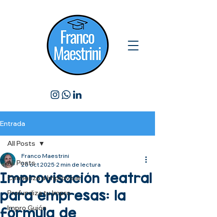
Entrada
All Posts
Franco Maestrini
All Posts
20 oct 2025
2 min de lectura
Improvisación teatral
Comienza a Improvisar
para empresas: la
Profundiza tu Impro
Impro Guión
fórmula de