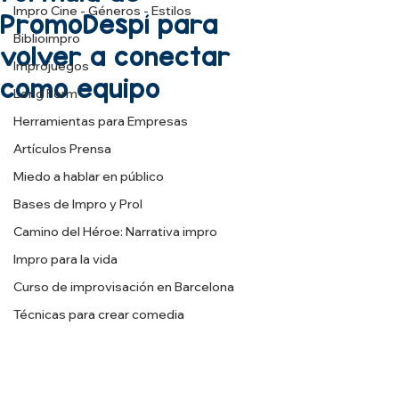
Impro Cine - Géneros - Estilos
PromoDespí para
Biblioimpro
volver a conectar
Improjuegos
como equipo
Long Form
Herramientas para Empresas
Artículos Prensa
Miedo a hablar en público
Bases de Impro y Prol
Camino del Héroe: Narrativa impro
Impro para la vida
Curso de improvisación en Barcelona
Técnicas para crear comedia