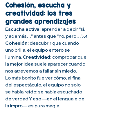
Cohesión, escucha y 
creatividad: los tres 
grandes aprendizajes
Escucha activa:
 aprender a decir “sí, 
y además…” antes que “no, pero…”.🤝
Cohesión:
 descubrir que cuando 
uno brilla, el equipo entero se 
ilumina. 
Creatividad:
 comprobar que 
la mejor idea suele aparecer cuando 
nos atrevemos a fallar sin miedo.
Lo más bonito fue ver cómo, al final 
del espectáculo, el equipo no solo 
se había reído: se había escuchado 
de verdad.Y eso —en el lenguaje de 
la impro— es pura magia.