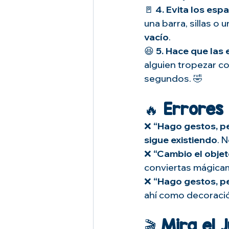
🚪 
4. Evita los esp
una barra, sillas o 
vacío
.
😆 
5. Hace que las 
alguien tropezar co
segundos. 🤣
🔥 
Errores
❌ 
“Hago gestos, p
sigue existiendo
. 
❌ 
“Cambio el objet
conviertas mágicam
❌ 
“Hago gestos, pe
ahí como decoraci
🎬 
Mira el 