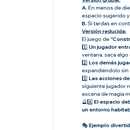
A. 
En menos de die
espacio sugerido y
B. 
Si tardas en con
Versión reducida:
El juego de 
“Constr
1️⃣ 
Un jugador entr
ventana, saca algo d
2️⃣ 
Los demás juga
expandiéndolo sin i
3️⃣ 
Las acciones de
siguiente jugador 
escena de magia mu
🔮4️⃣ 
El espacio de
un entorno habita
🎭 
Ejemplo divertid