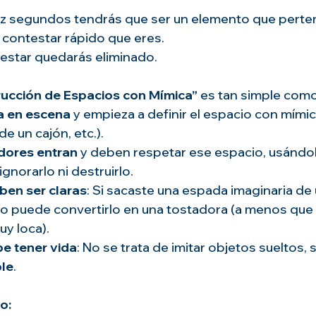
z segundos tendrás que ser un elemento que perten
 contestar rápido que eres.
testar quedarás eliminado.
ucción de Espacios con Mímica”
 es tan simple com
a en escena
 y empieza a definir el espacio con mímic
e un cajón, etc.).
dores entran
 y deben respetar ese espacio, usándol
gnorarlo ni destruirlo.
ben ser claras
: Si sacaste una espada imaginaria de u
no puede convertirlo en una tostadora (a menos que 
y loca). 
be tener vida
: No se trata de imitar objetos sueltos, 
ble
.
o: