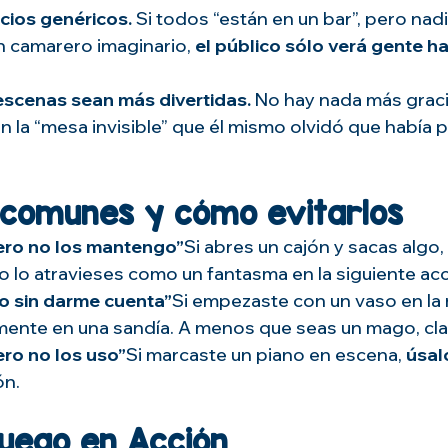
acios genéricos. 
Si todos “están en un bar”, pero nad
un camarero imaginario, 
el público sólo verá gente h
escenas sean más divertidas. 
No hay nada más graci
n la “mesa invisible” que él mismo olvidó que había 
 comunes y cómo evitarlos
ero no los mantengo”
Si abres un cajón y sacas algo, 
No lo atravieses como un fantasma en la siguiente acc
o sin darme cuenta”
Si empezaste con un vaso en la 
ente en una sandía. A menos que seas un mago, cla
ro no los uso”
Si marcaste un piano en escena, 
úsal
ón.
Juego en Acción