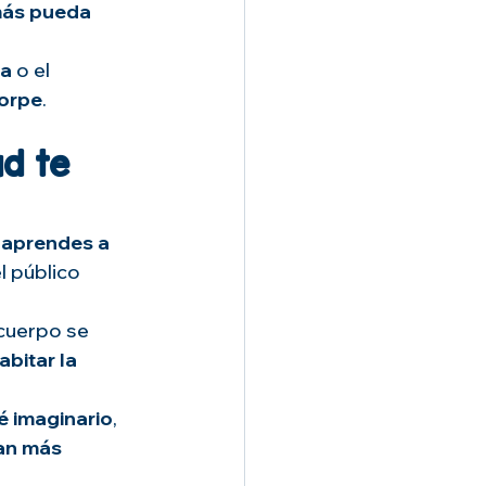
más pueda 
na
 o el 
torpe
.
d te 
 
aprendes a 
l público 
 cuerpo se 
abitar la 
fé imaginario
, 
an más 