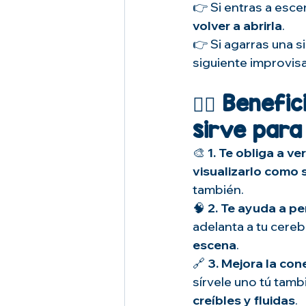
👉 Si entras a esce
volver a abrirla
.
👉 Si agarras una sil
siguiente improvis
🤹‍♂️ 
Benefici
sirve para 
🎨 
1. Te obliga a ver 
visualizarlo como 
también.
🧠 
2. Te ayuda a pe
adelanta a tu cereb
escena
.
🔗 
3. Mejora la con
sírvele uno tú tambi
creíbles y fluidas
.