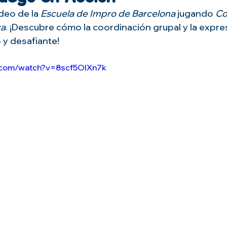
deo de la 
Escuela de Impro de Barcelona
 jugando 
Co
ca
. ¡Descubre cómo la coordinación grupal y la expres
 y desafiante!
e.com/watch?v=8scf5OIXn7k