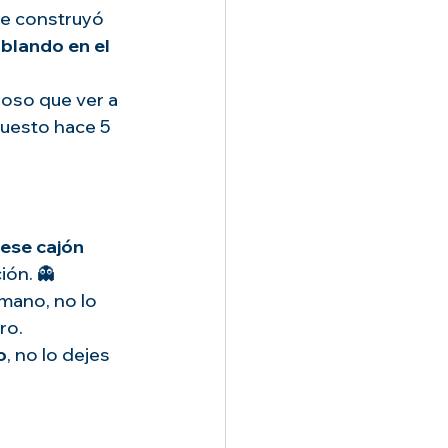
ie construyó 
ablando en el 
oso que ver a 
puesto hace 5 
ese cajón 
ión. 👻
mano, no lo 
ro.
o
, no lo dejes 