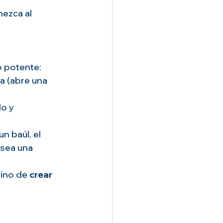
ezca al 
o potente:
a (abre una 
o y 
n baúl, el 
sea una 
sino de 
crear 