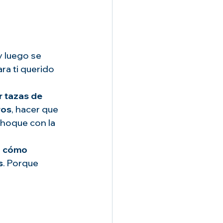
y luego se 
ra ti querido 
r tazas de 
ros
, hacer que 
choque con la 
 
cómo 
s
. Porque 