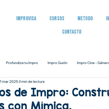
IMPROVISA
CURSOS
METODO
I
CONTACTO
Profundiza tu Impro
Impro Guión
Impro Cine - Género
1 mar 2025
3 min de lectura
Herramientas para Empresas
Artículos Prensa
Miedo a
os de Impro: Const
s con Mímica.
o del Héroe: Narrativa impro
Impro para la vida
Curso de