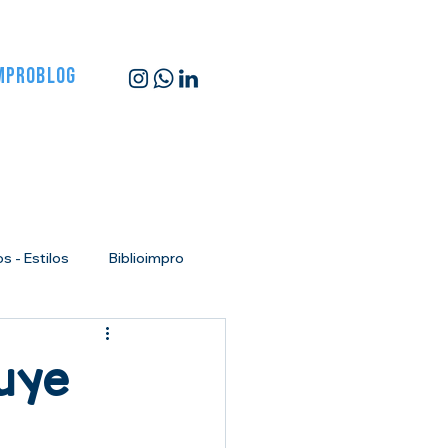
MPROBLOG
s - Estilos
Biblioimpro
 hablar en público
ruye
 improvisación en Barcelona