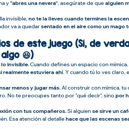
na y 
“abres una nevera”
, asegúrate de que 
alguien 
la invisible, 
no te la lleves cuando termines la esce
ador va a quedar 
sentado en el aire como un mago 
os de este juego (Sí, de verda
algo 😆)
lo invisible. 
Cuando defines un espacio con mímica,
si realmente estuviera ahí
. Y cuando tú lo ves claro, e
nsar menos y jugar más. 
Al construir con mímica, tu
ro. No te preocupes tanto por "qué decir", sino 
por h
exión con tus compañeros. 
Si alguien 
se sirve un ca
én. Esa atención al detalle 
hace que las escenas se