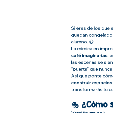
Si eres de los que 
quedan congelado
alumno. 😆
La mímica en impro
café imaginarias
, 
las escenas se sien
“puerta” que nunca 
Así que ponte cómo
construir espacios
transformarás tu c
🎭 
¿Cómo s
Versión grupal: