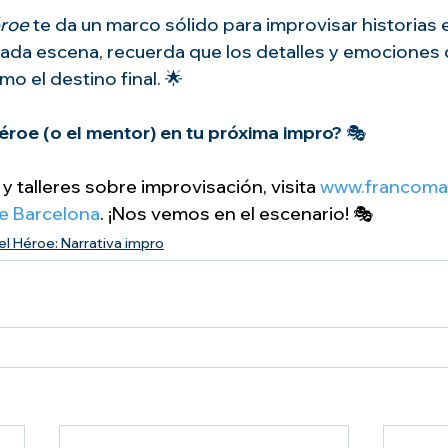
éroe
 te da un marco sólido para improvisar historias
ada escena, recuerda que los detalles y emociones d
o el destino final. 🌟
héroe (o el mentor) en tu próxima impro?
 🎭
y talleres sobre improvisación, visita 
www.francomae
e Barcelona
. ¡Nos vemos en el escenario! 🎭
l Héroe: Narrativa impro