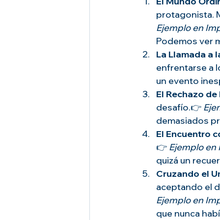
El Mundo Ordi
protagonista. 
Ejemplo en Im
Podemos ver má
La Llamada a l
enfrentarse a 
un evento ines
El Rechazo de
desafío.👉 
Eje
demasiados pr
El Encuentro c
👉 
Ejemplo en
quizá un recuer
Cruzando el U
aceptando el d
Ejemplo en Im
que nunca habí