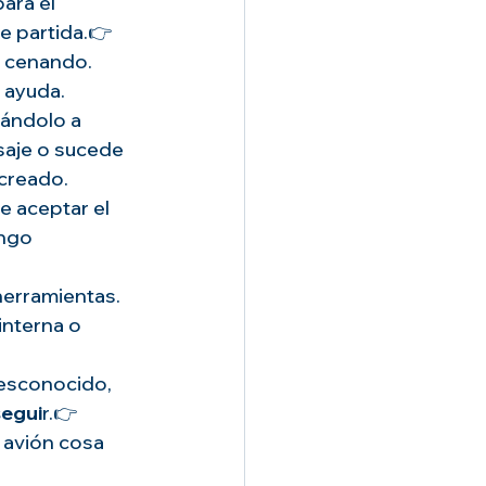
ara el 
e partida.👉 
a cenando. 
 ayuda.
gándolo a 
saje o sucede 
creado.
de aceptar el 
engo 
 herramientas.
interna o 
desconocido, 
egui
r.👉 
 avión cosa 