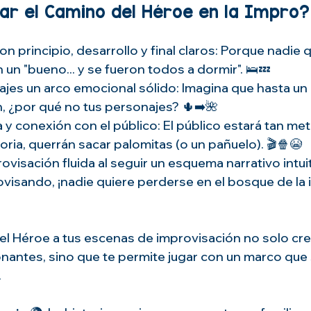
ar el Camino del Héroe en la Impro?
con principio, desarrollo y final claros: Porque nadie 
un "bueno... y se fueron todos a dormir". 🛌💤
najes un arco emocional sólido: Imagina que hasta un
, ¿por qué no tus personajes? 🌵➡️🌺
 y conexión con el público: El público estará tan met
toria, querrán sacar palomitas (o un pañuelo). 🎬🍿😭
rovisación fluida al seguir un esquema narrativo intui
visando, ¡nadie quiere perderse en el bosque de la 
el Héroe a tus escenas de improvisación no solo crea
antes, sino que te permite jugar con un marco que 
.