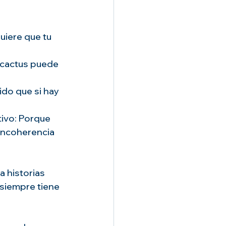
quiere que tu 
 cactus puede 
ido que si hay 
tivo: Porque 
incoherencia 
 historias 
siempre tiene 