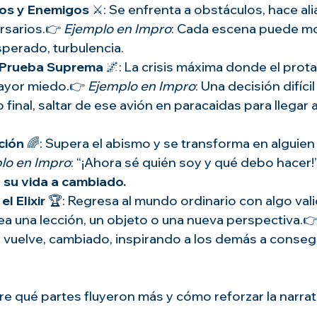
dos y Enemigos
 ⚔️: Se enfrenta a obstáculos, hace ali
sarios.👉 
Ejemplo en Impro
: Cada escena puede mo
sperado, turbulencia.
a Prueba Suprema
 🌌: La crisis máxima donde el prot
ayor miedo.👉 
Ejemplo en Impro
: Una decisión difícil
final, saltar de ese avión en paracaidas para llegar a
ción
 🌈: Supera el abismo y se transforma en alguien
lo en Impro
: “¡Ahora sé quién soy y qué debo hacer!”
 
su vida a cambiado.
l Elixir
 🏆: Regresa al mundo ordinario con algo val
ea una lección, un objeto o una nueva perspectiva.👉
e vuelve, cambiado, inspirando a los demás a consegu
e qué partes fluyeron más y cómo reforzar la narrat