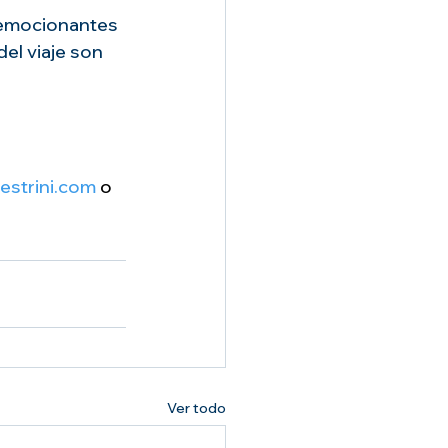
 emocionantes 
el viaje son 
strini.com
 o 
Ver todo