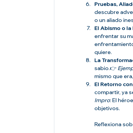
Pruebas, Alia
descubre adver
o un aliado ine
El Abismo o l
enfrentar su m
enfrentamiento 
quiere.
La Transforma
sabio.👉 
Ejemp
mismo que era,
El Retorno con e
compartir, ya s
Impro
: El héro
objetivos.
Reflexiona sobr