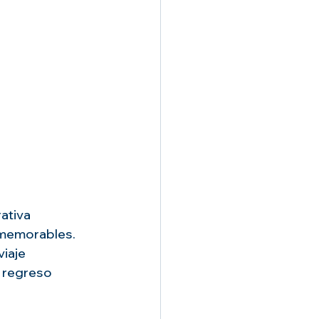
ativa 
 memorables. 
iaje 
 regreso 