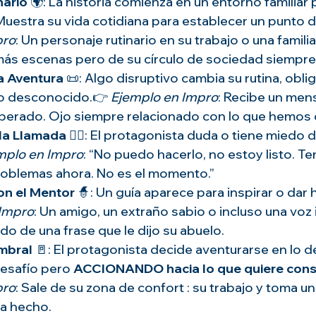
nario
 🌍: La historia comienza en un entorno familiar p
Muestra su vida cotidiana para establecer un punto d
pro
: Un personaje rutinario en su trabajo o una famili
s escenas pero de su círculo de sociedad siempre
a Aventura
 📜: Algo disruptivo cambia su rutina, obli
lo desconocido.👉 
Ejemplo en Impro
: Recibe un men
perado. Ojo siempre relacionado con lo que hemos 
 la Llamada
 🙅‍♂️: El protagonista duda o tiene miedo 
mplo en Impro
: “No puedo hacerlo, no estoy listo. T
oblemas ahora. No es el momento.”
on el Mentor
 🧙: Un guía aparece para inspirar o dar
 Impro
: Un amigo, un extraño sabio o incluso una voz 
do de una frase que le dijo su abuelo.
mbral
 🚪: El protagonista decide aventurarse en lo 
esafío pero 
ACCIONANDO hacia lo que quiere cons
pro
: Sale de su zona de confort : su trabajo y toma un
a hecho.