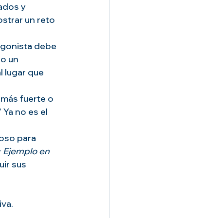
ados y 
strar un reto 
agonista debe 
 o un 
l lugar que 
 más fuerte o 
 Ya no es el 
ioso para 
 
Ejemplo en 
ir sus 
iva.