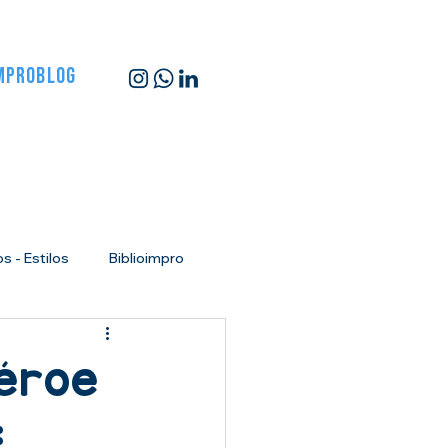
MPROBLOG
s - Estilos
Biblioimpro
 hablar en público
Héroe
:
 improvisación en Barcelona