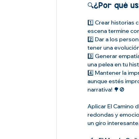
🔍¿Por qué us
1️⃣ Crear historias 
escena termine con 
2️⃣ Dar a los perso
tener una evolución
3️⃣ Generar empatía
una pelea en tu his
4️⃣ Mantener la imp
aunque estés impro
narrativa! 🌳🚫
Aplicar El Camino d
redondas y emocion
un giro interesante