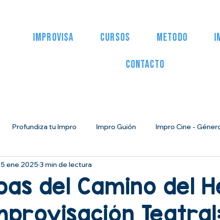
IMPROVISA
CURSOS
METODO
I
CONTACTO
Profundiza tu Impro
Impro Guión
Impro Cine - Género
5 ene 2025
3 min de lectura
Herramientas para Empresas
Artículos Prensa
Miedo a
pas del Camino del 
mprovisación Teatral
o del Héroe: Narrativa impro
Impro para la vida
Curso de