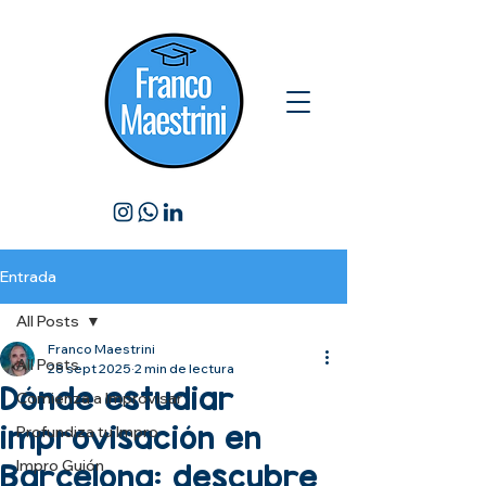
Entrada
All Posts
Franco Maestrini
All Posts
28 sept 2025
2 min de lectura
Dónde estudiar
Comienza a Improvisar
improvisación en
Profundiza tu Impro
Impro Guión
Barcelona: descubre