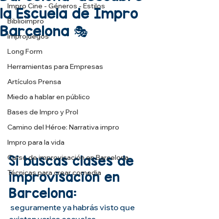
Impro Cine - Géneros - Estilos
la Escuela de Impro
Biblioimpro
Barcelona 🎭
Improjuegos
Long Form
Herramientas para Empresas
Artículos Prensa
Miedo a hablar en público
Bases de Impro y Prol
Camino del Héroe: Narrativa impro
Impro para la vida
Si buscas clases de 
Curso de improvisación en Barcelona
Técnicas para crear comedia
improvisación en 
Barcelona:
 seguramente ya habrás visto que 
existen varias escuelas 