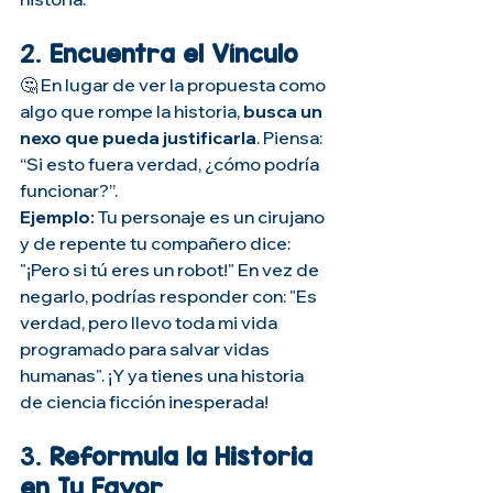
2. 
Encuentra el Vínculo
🤔 En lugar de ver la propuesta como 
algo que rompe la historia, 
busca un 
nexo que pueda justificarla
. Piensa: 
“Si esto fuera verdad, ¿cómo podría 
funcionar?”.
Ejemplo:
 Tu personaje es un cirujano 
y de repente tu compañero dice: 
"¡Pero si tú eres un robot!" En vez de 
negarlo, podrías responder con: "Es 
verdad, pero llevo toda mi vida 
programado para salvar vidas 
humanas". ¡Y ya tienes una historia 
de ciencia ficción inesperada!
3. 
Reformula la Historia 
en Tu Favor