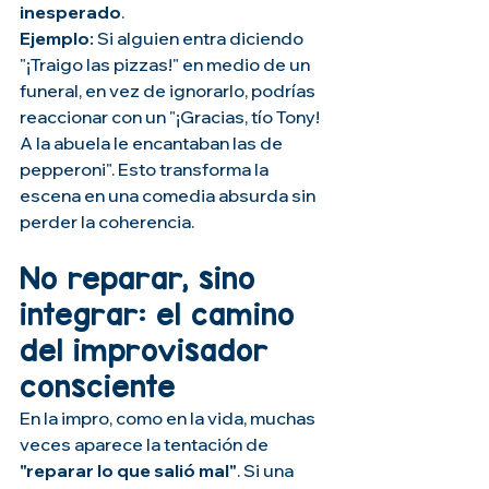
inesperado
.
Ejemplo:
 Si alguien entra diciendo 
"¡Traigo las pizzas!" en medio de un 
funeral, en vez de ignorarlo, podrías 
reaccionar con un "¡Gracias, tío Tony! 
A la abuela le encantaban las de 
pepperoni". Esto transforma la 
escena en una comedia absurda sin 
perder la coherencia.
No reparar, sino 
integrar: el camino 
del improvisador 
consciente
En la impro, como en la vida, muchas 
veces aparece la tentación de 
"reparar lo que salió mal"
. Si una 