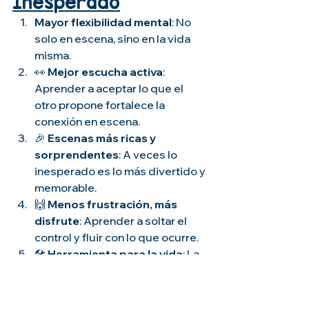
Inesperado
Mayor flexibilidad mental
: No 
solo en escena, sino en la vida 
misma.
👀 
Mejor escucha activa
: 
Aprender a aceptar lo que el 
otro propone fortalece la 
conexión en escena.
🎉 
Escenas más ricas y 
sorprendentes
: A veces lo 
inesperado es lo más divertido y 
memorable.
🙌 
Menos frustración, más 
disfrute
: Aprender a soltar el 
control y fluir con lo que ocurre.
🛠️ 
Herramienta para la vida
: La 
capacidad de adaptarte 
rápidamente te ayuda en 
entrevistas, relaciones y 