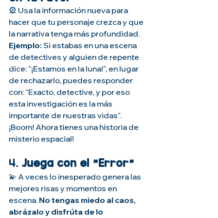
🎡 Usa la información nueva para 
hacer que tu personaje crezca y que 
la narrativa tenga más profundidad.
Ejemplo:
 Si estabas en una escena 
de detectives y alguien de repente 
dice: "¡Estamos en la luna!", en lugar 
de rechazarlo, puedes responder 
con: "Exacto, detective, y por eso 
esta investigación es la más 
importante de nuestras vidas". 
¡Boom! Ahora tienes una historia de 
misterio espacial!
4. 
Juega con el "Error"
💫 A veces lo inesperado genera las 
mejores risas y momentos en 
escena. 
No tengas miedo al caos, 
abrázalo y disfrúta de lo 