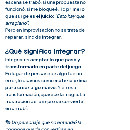
escena se trabó, si una propuesta no 
funcionó, si me bloqueé... lo 
primero 
que surge es el juicio
: 
“Esto hay que 
arreglarlo”
.
Pero en improvisación no se trata de 
reparar
, sino de 
integrar
.
¿Qué significa integrar?
Integrar es 
aceptar lo que pasó y 
transformarlo en parte del juego
. 
En lugar de pensar que algo fue un 
error, lo usamos como 
materia prima 
para crear algo nuevo
. Y en esa 
transformación, aparece la magia. La 
frustración de la impro se convierte 
en un rubí.
🎭 
Un personaje que no entendió la 
consigna puede convertirse en 