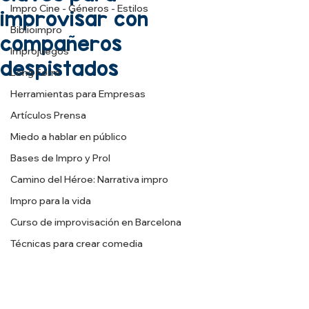
Impro Cine - Géneros - Estilos
improvisar con
Biblioimpro
compañeros
Improjuegos
despistados
Long Form
Herramientas para Empresas
Artículos Prensa
Miedo a hablar en público
Bases de Impro y Prol
Camino del Héroe: Narrativa impro
Impro para la vida
Curso de improvisación en Barcelona
Técnicas para crear comedia