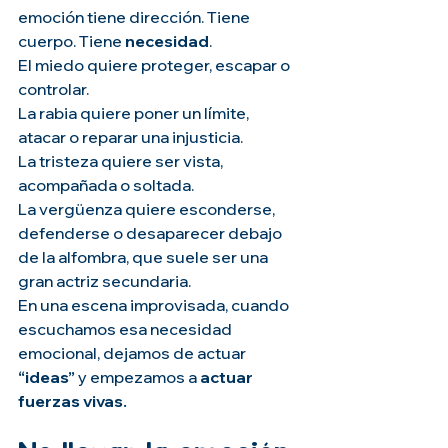
emoción tiene dirección. Tiene 
cuerpo. Tiene 
necesidad
.
El miedo quiere proteger, escapar o 
controlar. 
La rabia quiere poner un límite, 
atacar o reparar una injusticia.
La tristeza quiere ser vista, 
acompañada o soltada.
La vergüenza quiere esconderse, 
defenderse o desaparecer debajo 
de la alfombra, que suele ser una 
gran actriz secundaria.
En una escena improvisada, cuando 
escuchamos esa necesidad 
emocional, dejamos de actuar
“ideas”
 y empezamos a 
actuar 
fuerzas vivas.