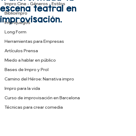
Impro Cine - Géneros - Estilos
escena teatral en
Biblioimpro
improvisación.
Improjuegos
Long Form
Herramientas para Empresas
Artículos Prensa
Miedo a hablar en público
Bases de Impro y Prol
Camino del Héroe: Narrativa impro
Impro para la vida
Curso de improvisación en Barcelona
Técnicas para crear comedia