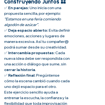
Construyendo Juntos 🏰
✅ 
En parejas:
 Uno inicia con una 
propuesta sencilla, por ejemplo: 
“Estamos en una feria comiendo 
algodón de azúcar”
.
✅ 
Deja espacio abierto:
 Evita definir 
emociones, acciones y lugares de 
manera excesiva. Así tu compañer@ 
podrá sumar desde su creatividad.
✅ 
Intercambia propuestas:
 Cada 
nueva idea debe ser respondida con 
una acción o diálogo que sume, sin 
cerrar la historia
.
✅ 
Reflexión final:
 Pregúntense 
cómo la escena cambió cuando cada 
uno dejó espacio para el otro.
Este ejercicio sencillo ayuda a 
entrenar la escucha, la confianza y la 
flexibilidad que toda improvisación 