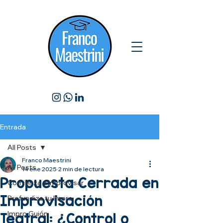
Entrada
All Posts
Franco Maestrini
All Posts
14 ene 2025
2 min de lectura
Propuesta Cerrada en
Comienza a Improvisar
Improvisación
Profundiza tu Impro
Impro Guión
Teatral: ¿Control o