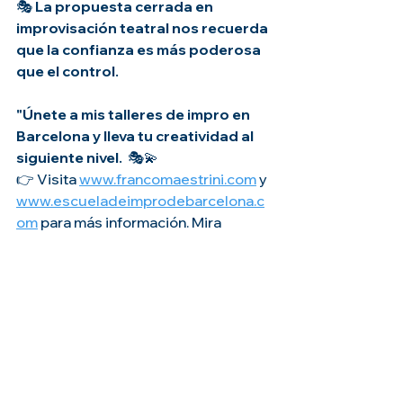
🎭 
La propuesta cerrada en 
improvisación teatral nos recuerda 
que la confianza es más poderosa 
que el control.
"Únete a mis talleres de impro en 
Barcelona y lleva tu creatividad al 
siguiente nivel. 
 🎭💫
👉 Visita 
www.francomaestrini.com
 y 
www.escueladeimprodebarcelona.c
om
 para más información. Mira 
nuestros 
videos
 . Ven a nuestros 
cursos
.
Comienza a Improvisar
Bases de Impro y Prol