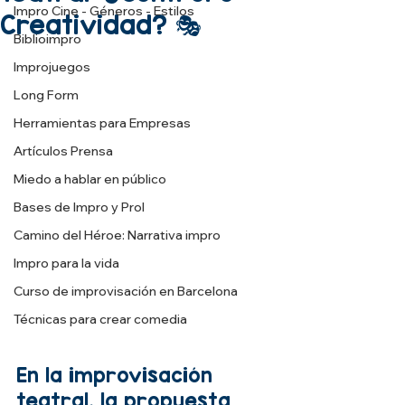
Impro Cine - Géneros - Estilos
Creatividad? 🎭
Biblioimpro
Improjuegos
Long Form
Herramientas para Empresas
Artículos Prensa
Miedo a hablar en público
Bases de Impro y Prol
Camino del Héroe: Narrativa impro
Impro para la vida
Curso de improvisación en Barcelona
Técnicas para crear comedia
En la improvisación 
teatral, la propuesta 